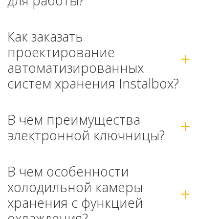
для работы?
Как заказать 
проектирование 
автоматизированных 
систем хранения Instalbox?
В чем преимущества 
электронной ключницы?
В чем особенности 
холодильной камеры 
хранения с функцией 
охлаждения?