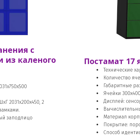
нения с 
из каленого 
Постамат 17 
Технические ха
Количество ячее
Габаритные раз
31х750х500 
Ячейки 300х40
Дисплей: сенсо
Г 2031х200х450, 2 
Вычислительный
замками. 
Материал корпус
ый заподлицо
Покрытие: поро
Способ идентиф