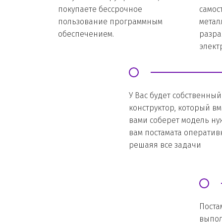
покупаете бессрочное 
самос
пользование программным 
метал
обеспечением.
разра
элект
У Вас будет собственный 
конструктор, который вме
вами соберет модель нуж
вам постамата оперативн
решаяя все задачи
Поста
выпол