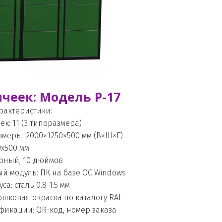
ячеек: Модель P-17
рактеристики:  
к: 11 (3 типоразмера) 
меры: 2000×1250×500 мм (В×Ш×Г) 
0х500 мм
рный, 10 дюймов 
 модуль: ПК на базе ОС Windows 
а: сталь 0.8-1.5 мм 
шковая окраска по каталогу RAL 
икации: QR-код, номер заказа 