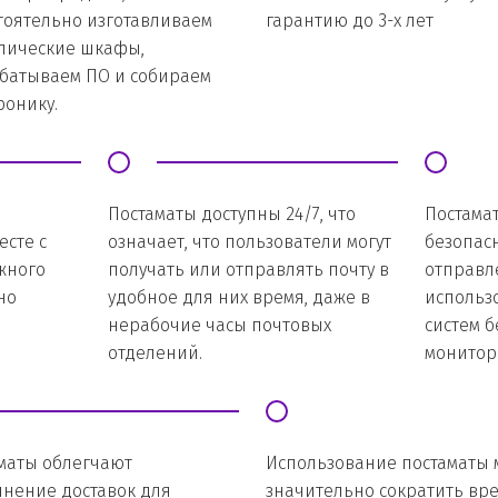
тоятельно изготавливаем 
гарантию до 3-х лет
лические шкафы, 
батываем ПО и собираем 
ронику.
Постаматы доступны 24/7, что 
Постама
сте с 
означает, что пользователи могут 
безопас
ного 
получать или отправлять почту в 
отправле
о 
удобное для них время, даже в 
использ
нерабочие часы почтовых 
систем б
отделений.
монитор
маты облегчают 
Использование постаматы 
нение доставок для 
значительно сократить врем